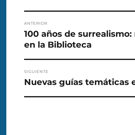
Navegación
ANTERIOR
de
100 años de surrealismo: 
Entrada
anterior:
entradas
en la Biblioteca
SIGUIENTE
Nuevas guías temáticas e
Entrada
siguiente: