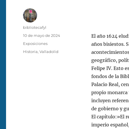
Autor
bibliotecafyl
Publicado
10 de mayo de 2024
El año 1624 elud
el
Categorías
Exposiciones
años bisiestos. S
Etiquetas
Historia
,
Valladolid
acontecimientos,
geográfico, polí
Felipe IV. Esto 
fondos de la Bibl
Palacio Real, cen
propio monarca 
incluyen referen
de gobierno y gue
El capítulo:»El r
imperio español,