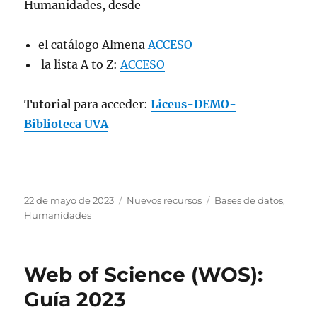
Humanidades, desde
el catálogo Almena
ACCESO
la lista A to Z:
ACCESO
Tutorial
para acceder:
Liceus-DEMO-
Biblioteca UVA
Publicado
Categorías
Etiquetas
22 de mayo de 2023
Nuevos recursos
Bases de datos
,
el
Humanidades
Web of Science (WOS):
Guía 2023