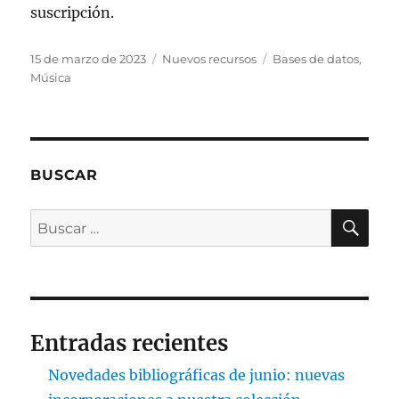
suscripción.
Publicado
Categorías
Etiquetas
15 de marzo de 2023
Nuevos recursos
Bases de datos
,
el
Música
BUSCAR
BU
Buscar
por:
Entradas recientes
Novedades bibliográficas de junio: nuevas