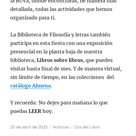
la BUVa, donde encontrarás, de manera más
detallada, todas las actividades que hemos
organizado para ti.
La Biblioteca de Filosofía y letras también
participa en esta fiesta con una exposición
presencial en la planta baja de nuestra
biblioteca,
Libros sobre libros
, que puedes
visitar hasta final de mes. Y de manera virtual,
sin límite de tiempo, en las colecciones del
catálogo Almena
.
Y recuerda: No dejes para mañana lo que
puedas
LEER
hoy.
Publicado
Categorías
Etiquetas
20 de abril de 2023
Noticias
Día del Libro
el