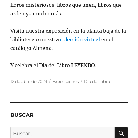
libros misteriosos, libros que unen, libros que
arden y…mucho más.
Visita nuestra exposición en la planta baja de la
biblioteca o nuestra
colección virtual
en el
catálogo Almena.
Y celebra el Día del Libro
LEYENDO
.
Publicado
Categorías
Etiquetas
12 de abril de 2023
Exposiciones
Día del Libro
el
BUSCAR
BU
Buscar