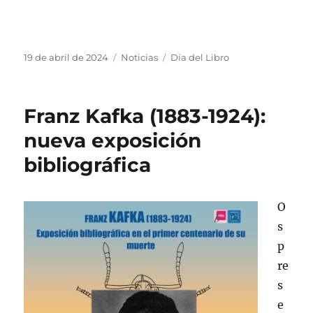
Publicado
Categorías
Etiquetas
19 de abril de 2024
Noticias
Día del Libro
el
Franz Kafka (1883-1924):
nueva exposición
bibliográfica
O
s
p
re
s
e