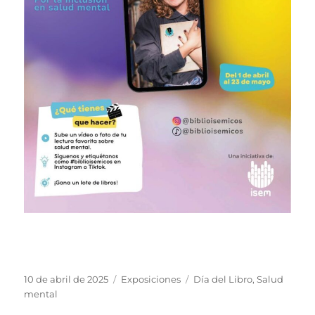
Publicado
Categorías
Etiquetas
10 de abril de 2025
Exposiciones
Día del Libro
,
Salud
el
mental