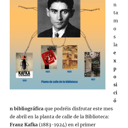
n
ta
m
o
s
la
e
x
p
o
si
ci
ó
n bibliográfica
que podréis disfrutar este mes
de abril en la planta de calle de la Biblioteca:
Franz Kafka
(1883-1924) en el primer