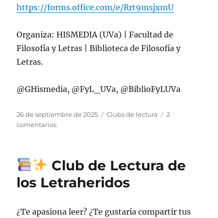
https://forms.office.com/e/Rrt9msjxmU
Organiza: HISMEDIA (UVa) | Facultad de
Filosofía y Letras | Biblioteca de Filosofía y
Letras.
@GHismedia, @FyL_UVa, @BiblioFyLUVa
Publicado
Categorías
26 de septiembre de 2025
Clubs de lectura
2
el
en
comentarios
Club
Club de Lectura de
de
Lectura:
los Letraheridos
Firmas
con
voz.
¿Te apasiona leer? ¿Te gustaría compartir tus
Un