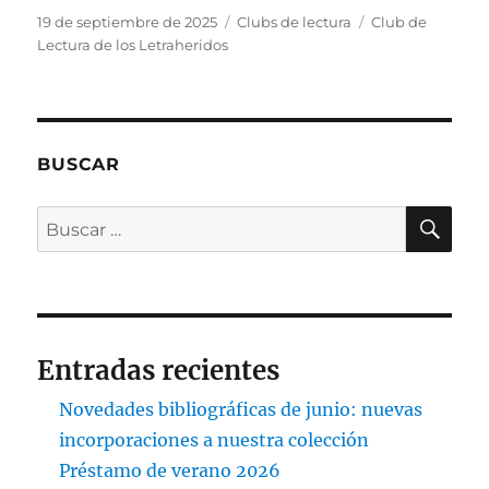
Publicado
Categorías
Etiquetas
19 de septiembre de 2025
Clubs de lectura
Club de
el
Lectura de los Letraheridos
BUSCAR
BU
Buscar
por:
Entradas recientes
Novedades bibliográficas de junio: nuevas
incorporaciones a nuestra colección
Préstamo de verano 2026