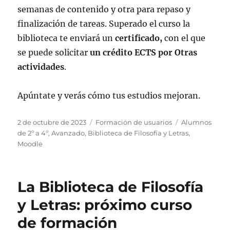
semanas de contenido y otra para repaso y
finalización de tareas. Superado el curso la
biblioteca te enviará un
certificado,
con el que
se puede solicitar
un crédito ECTS por Otras
actividades
.
Apúntate y verás cómo tus estudios mejoran.
Publicado
Categorías
Etiquetas
2 de octubre de 2023
Formación de usuarios
Alumnos
el
de 2º a 4º
,
Avanzado
,
Biblioteca de Filosofía y Letras
,
Moodle
La Biblioteca de Filosofía
y Letras: próximo curso
de formación