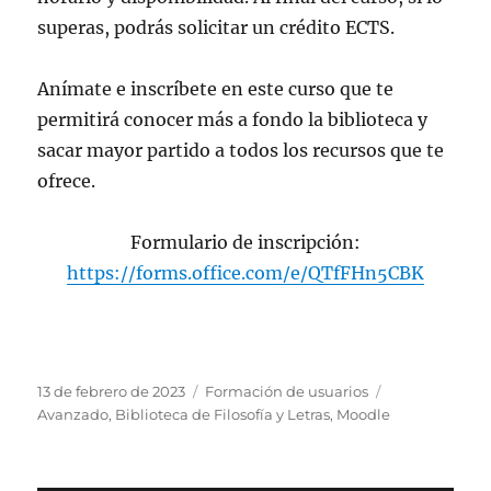
superas, podrás solicitar un crédito ECTS.
Anímate e inscríbete en este curso que te
permitirá conocer más a fondo la biblioteca y
sacar mayor partido a todos los recursos que te
ofrece.
Formulario de inscripción:
https://forms.office.com/e/QTfFHn5CBK
Publicado
Categorías
Etiquetas
13 de febrero de 2023
Formación de usuarios
el
Avanzado
,
Biblioteca de Filosofía y Letras
,
Moodle