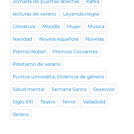
Jornada de puertas abiertas
Kafka
lecturas de verano
Leyenda negra
Literatura
Moodle
Mujer
Música
Navidad
Novela española
Novelas
Premio Nobel
Premios Cervantes
Préstamo de verano
Puntos univioleta; Violencia de género
Salud mental
Semana Santa
Sexenios
Siglo XXI
Teatro
Terror
Valladolid
Verano