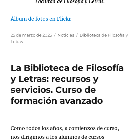
Facultad de Filosofía y Letras.
Álbum de fotos en Flickr
Publicado
Categorías
Etiquetas
25 de marzo de 2025
Noticias
Biblioteca de Filosofía y
el
Letras
La Biblioteca de Filosofía
y Letras: recursos y
servicios. Curso de
formación avanzado
Como todos los años, a comienzos de curso,
nos dirigimos a los alumnos de cursos