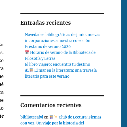
Entradas recientes
Novedades bibliográficas de junio: nuevas
incorporaciones a nuestra colección
En
Préstamo de verano 2026
s.
Horario de verano de la Biblioteca de
Filosofía y Letras
se
El libro viajero: encuentra tu destino
ta
El mar en la literatura: una travesía
ue
literaria para este verano
ué
ra
se
Comentarios recientes
ño
te
bibliotecafyl
en
Club de Lectura: Firmas
con voz. Un viaje por la historia del