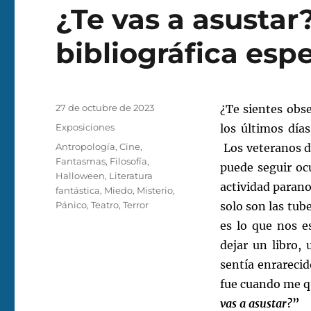
¿Te vas a asustar
bibliográfica esp
Publicado
27 de octubre de 2023
¿Te sientes obs
el
Categorías
Exposiciones
los últimos día
Etiquetas
Antropología
,
Cine
,
Los veteranos de
Fantasmas
,
Filosofía
,
puede seguir oc
Halloween
,
Literatura
actividad parano
fantástica
,
Miedo
,
Misterio
,
Pánico
,
Teatro
,
Terror
solo son las tub
es lo que nos e
dejar un libro,
sentía enrarecid
fue cuando me q
vas a asustar?
”