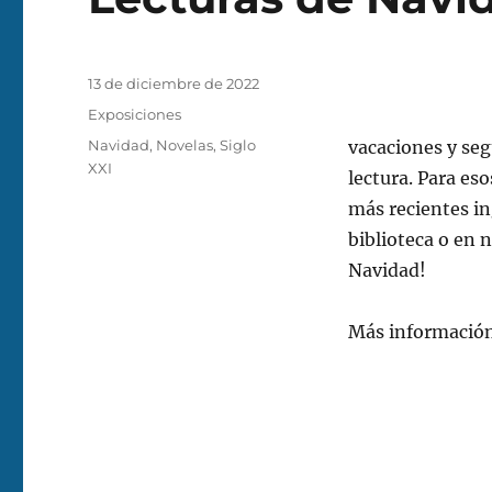
Publicado
13 de diciembre de 2022
el
Categorías
Exposiciones
Etiquetas
Navidad
,
Novelas
,
Siglo
vacaciones y seg
XXI
lectura. Para es
más recientes ing
biblioteca o en n
Navidad!
Más informació