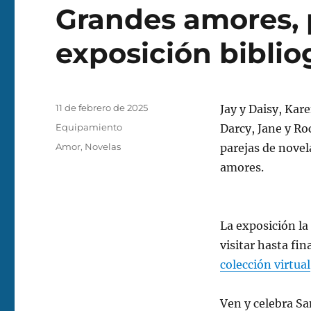
Grandes amores, 
exposición biblio
Publicado
11 de febrero de 2025
Jay y Daisy, Kar
el
Categorías
Equipamiento
Darcy, Jane y R
Etiquetas
Amor
,
Novelas
parejas de novel
amores.
La exposición la 
visitar hasta fin
colección virtual
Ven y celebra Sa