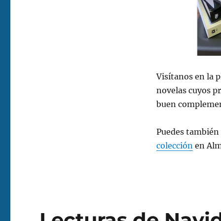
Visítanos en la p
novelas cuyos pr
buen complement
Puedes también v
colección
en Alm
Lecturas de Navi