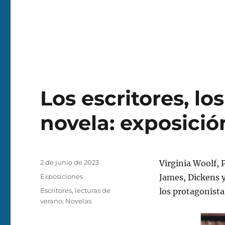
Los escritores, lo
novela: exposició
Publicado
2 de junio de 2023
Virginia Woolf, 
el
Categorías
Exposiciones
James, Dickens y
Etiquetas
Escritores
,
lecturas de
los protagonista
verano
,
Novelas