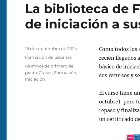
La biblioteca de F
de iniciación a su
Publicado
16 de septiembre de 2024
Como todos los a
el
Categorías
Formación de usuarios
recién llegados 
Etiquetas
Alumnos de primero de
básico de iniciac
grado
,
Cursos
,
Formación
,
sus recursos y se
Iniciación
El curso tiene u
octubre): pero t
repaso y finaliza
un certificado de