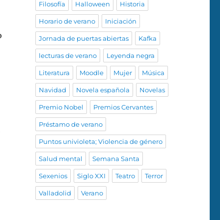
Filosofía
Halloween
Historia
Horario de verano
Iniciación
o
Jornada de puertas abiertas
Kafka
lecturas de verano
Leyenda negra
Literatura
Moodle
Mujer
Música
Navidad
Novela española
Novelas
Premio Nobel
Premios Cervantes
Préstamo de verano
e
Puntos univioleta; Violencia de género
Salud mental
Semana Santa
Sexenios
Siglo XXI
Teatro
Terror
Valladolid
Verano