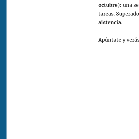
octubre
): una s
tareas. Superado
aistencia
.
Apúntate y verá