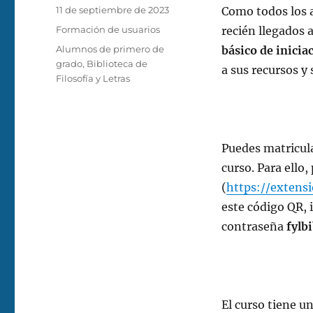
Publicado
11 de septiembre de 2023
Como todos los a
el
Categorías
Formación de usuarios
recién llegados 
Etiquetas
Alumnos de primero de
básico de inicia
grado
,
Biblioteca de
a sus recursos y 
Filosofía y Letras
Puedes matricul
curso. Para ello,
(
https://extens
este código QR, i
contraseña
fylb
El curso tiene u