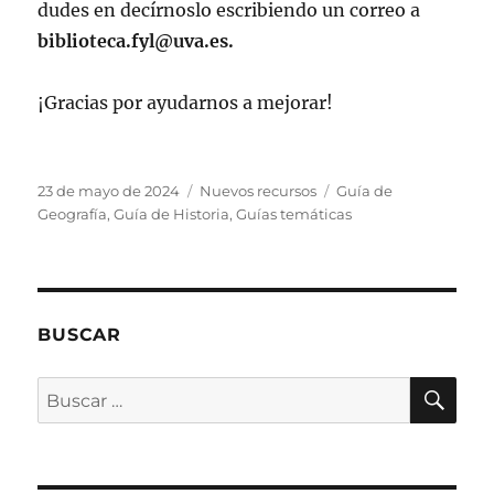
dudes en decírnoslo escribiendo un correo a
biblioteca.fyl@uva.es.
¡Gracias por ayudarnos a mejorar!
Publicado
Categorías
Etiquetas
23 de mayo de 2024
Nuevos recursos
Guía de
el
Geografía
,
Guía de Historia
,
Guías temáticas
BUSCAR
BU
Buscar
por: