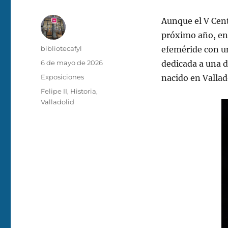
Aunque el V Cent
próximo año, en 
Autor
bibliotecafyl
efeméride con un
Publicado
6 de mayo de 2026
dedicada a una d
el
Categorías
Exposiciones
nacido en Vallad
Etiquetas
Felipe II
,
Historia
,
Valladolid