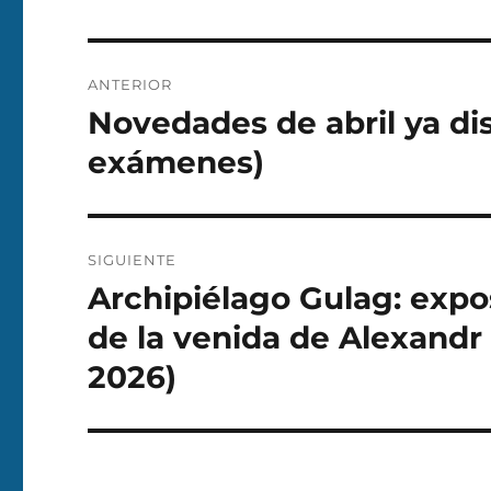
Navegación
ANTERIOR
de
Novedades de abril ya di
Entrada
anterior:
entradas
exámenes)
SIGUIENTE
Archipiélago Gulag: expos
Entrada
siguiente:
de la venida de Alexandr
2026)