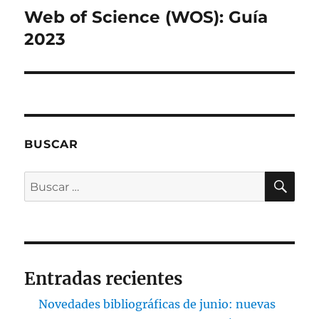
Web of Science (WOS): Guía
Entrada
siguiente:
2023
BUSCAR
BU
Buscar
por:
Entradas recientes
Novedades bibliográficas de junio: nuevas