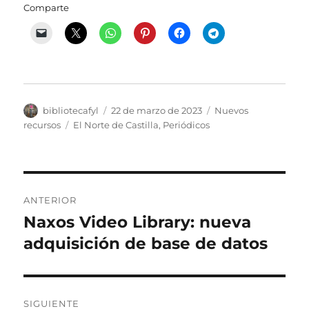
Comparte
Autor
Publicado
Categorías
bibliotecafyl
22 de marzo de 2023
Nuevos
el
Etiquetas
recursos
El Norte de Castilla
,
Periódicos
Navegación
ANTERIOR
de
Naxos Video Library: nueva
Entrada
anterior:
adquisición de base de datos
entradas
SIGUIENTE