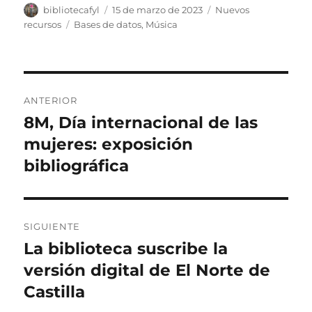
Autor
Publicado
Categorías
bibliotecafyl
15 de marzo de 2023
Nuevos
el
Etiquetas
recursos
Bases de datos
,
Música
Navegación
ANTERIOR
de
8M, Día internacional de las
Entrada
anterior:
mujeres: exposición
entradas
bibliográfica
SIGUIENTE
La biblioteca suscribe la
Entrada
siguiente:
versión digital de El Norte de
Castilla