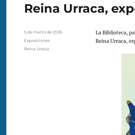
Reina Urraca, exp
Publicado
5 de marzo de 2026
La Biblioteca, p
el
Categorías
Exposiciones
Reina Urraca, or
Etiquetas
Reina Urraca