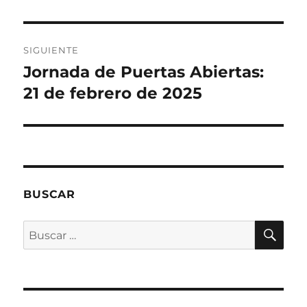
SIGUIENTE
Jornada de Puertas Abiertas:
Entrada
siguiente:
21 de febrero de 2025
BUSCAR
BU
Buscar
por: