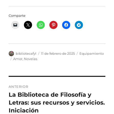
Comparte
Autor
Publicado
Categorías
bibliotecafyl
11 de febrero de 2025
Equipamiento
el
Etiquetas
Amor
,
Novelas
Navegación
ANTERIOR
de
La Biblioteca de Filosofía y
Entrada
anterior:
Letras: sus recursos y servicios.
entradas
Iniciación