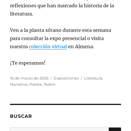
reflexiones que han marcado la historia de la
literatura.
Ven a la planta sótano durante esta semana
para consultar la expo presencial o visita
nuestra
colección virtual
en Almena.
¡Te esperamos!
Publicado
Categorías
Etiquetas
16 de marzo de 2026
Exposiciones
Literatura
,
el
Narrativa
,
Poesía
,
Teatro
BUSCAR
BU