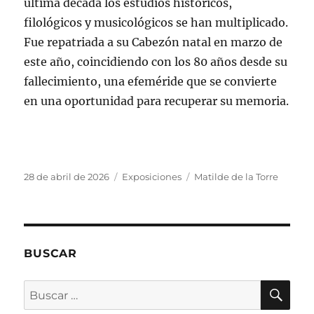
última década los estudios históricos,
filológicos y musicológicos se han multiplicado.
Fue repatriada a su Cabezón natal en marzo de
este año, coincidiendo con los 80 años desde su
fallecimiento, una efeméride que se convierte
en una oportunidad para recuperar su memoria.
Publicado
Categorías
Etiquetas
28 de abril de 2026
Exposiciones
Matilde de la Torre
el
BUSCAR
BU
Buscar
por: