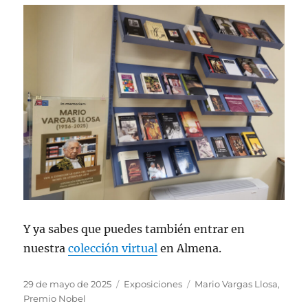
Y ya sabes que puedes también entrar en
nuestra
colección virtual
en Almena.
Publicado
Categorías
Etiquetas
29 de mayo de 2025
Exposiciones
Mario Vargas Llosa
,
el
Premio Nobel