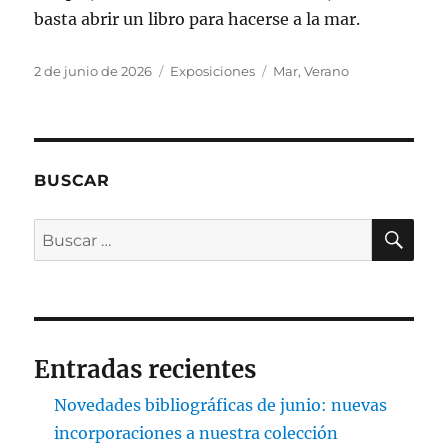
basta abrir un libro para hacerse a la mar.
Publicado
Categorías
Etiquetas
2 de junio de 2026
Exposiciones
Mar
,
Verano
el
BUSCAR
BU
Buscar
por:
Entradas recientes
Novedades bibliográficas de junio: nuevas
incorporaciones a nuestra colección