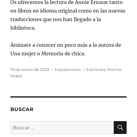
Os ofrecemos la lectura de Annie Ernaux tanto
en libros en idioma original como en las nuevas
traducciones que nos han llegado a la
biblioteca.
Ánimate a conocer un poco más a la autora de
Una mujer o Memoria de chica.
Publicado
Categorías
Etiquetas
19 de enero de 2023
Exposiciones
Escritoras
,
Premio
el
Nobel
BUSCAR
BU
Buscar
por: