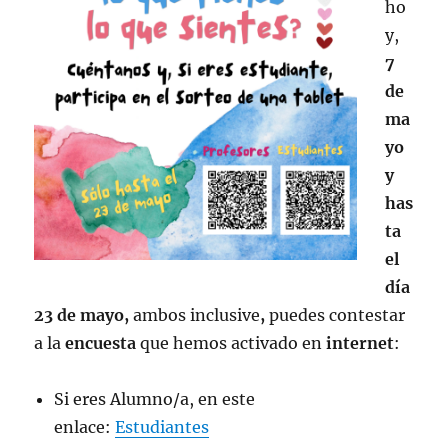
ho
y,
7
de
ma
yo
y
has
ta
el
día
23 de mayo,
ambos inclusive
,
puedes contestar
a la
encuesta
que hemos activado en
internet
:
Si eres Alumno/a, en este
enlace:
Estudiantes