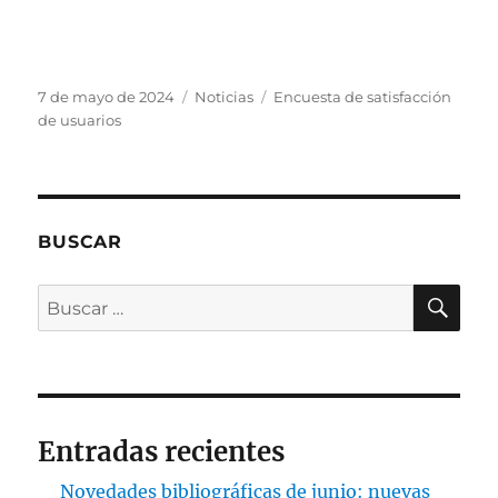
Publicado
Categorías
Etiquetas
7 de mayo de 2024
Noticias
Encuesta de satisfacción
el
de usuarios
BUSCAR
BU
Buscar
por:
Entradas recientes
Novedades bibliográficas de junio: nuevas