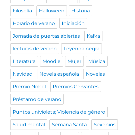
Filosofía
Halloween
Historia
Horario de verano
Iniciación
Jornada de puertas abiertas
Kafka
lecturas de verano
Leyenda negra
Literatura
Moodle
Mujer
Música
Navidad
Novela española
Novelas
Premio Nobel
Premios Cervantes
Préstamo de verano
Puntos univioleta; Violencia de género
Salud mental
Semana Santa
Sexenios