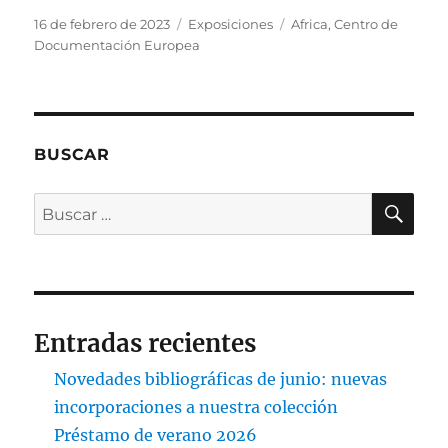
Publicado
Categorías
Etiquetas
16 de febrero de 2023
Exposiciones
Africa
,
Centro de
el
Documentación Europea
BUSCAR
BU
Buscar
por:
Entradas recientes
Novedades bibliográficas de junio: nuevas
incorporaciones a nuestra colección
Préstamo de verano 2026