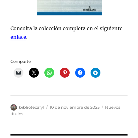
Consulta la colección completa en el siguiente
enlace
.
Comparte
Autor
Publicado
Categorías
bibliotecafyl
10 de noviembre de 2025
Nuevos
el
títulos