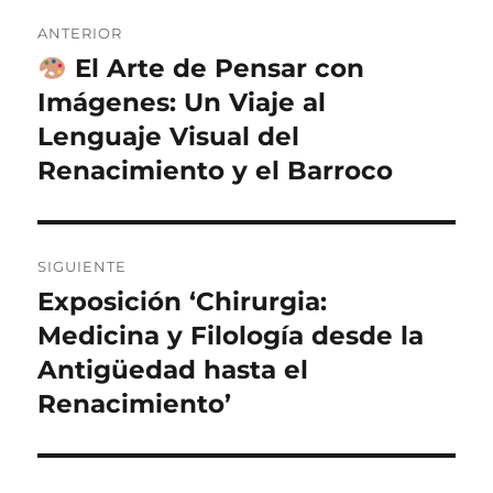
Navegación
ANTERIOR
de
El Arte de Pensar con
Entrada
anterior:
Imágenes: Un Viaje al
entradas
Lenguaje Visual del
Renacimiento y el Barroco
SIGUIENTE
Exposición ‘Chirurgia:
Entrada
siguiente:
Medicina y Filología desde la
Antigüedad hasta el
Renacimiento’