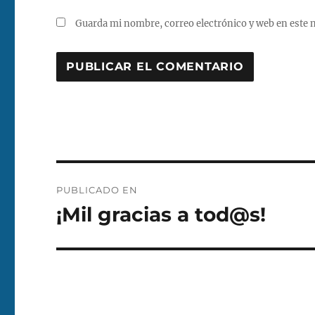
Guarda mi nombre, correo electrónico y web en este 
Navegación
PUBLICADO EN
de
¡Mil gracias a tod@s!
entradas