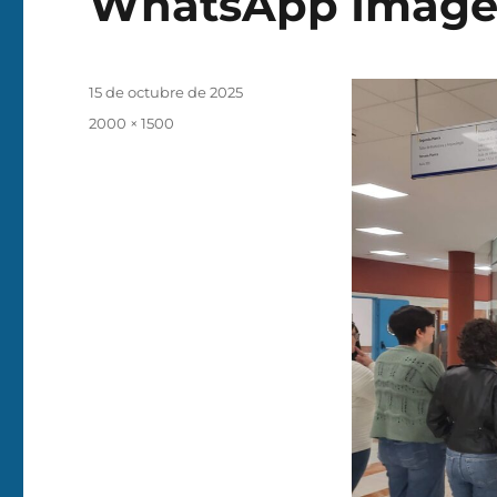
WhatsApp Image 2
Publicado
15 de octubre de 2025
el
Tamaño
2000 × 1500
completo