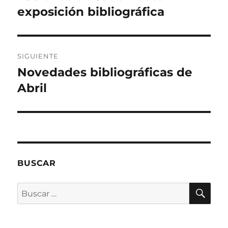
anterior:
exposición bibliográfica
entradas
SIGUIENTE
Novedades bibliográficas de
Entrada
siguiente:
Abril
BUSCAR
BU
Buscar
por: