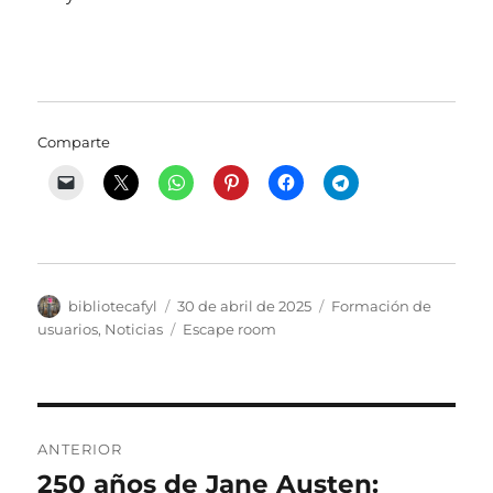
Comparte
Autor
Publicado
Categorías
bibliotecafyl
30 de abril de 2025
Formación de
el
Etiquetas
usuarios
,
Noticias
Escape room
Navegación
ANTERIOR
de
250 años de Jane Austen:
Entrada