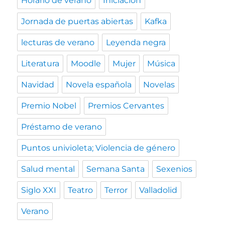
Horario de verano
Iniciación
Jornada de puertas abiertas
Kafka
lecturas de verano
Leyenda negra
Literatura
Moodle
Mujer
Música
Navidad
Novela española
Novelas
Premio Nobel
Premios Cervantes
Préstamo de verano
Puntos univioleta; Violencia de género
Salud mental
Semana Santa
Sexenios
Siglo XXI
Teatro
Terror
Valladolid
Verano