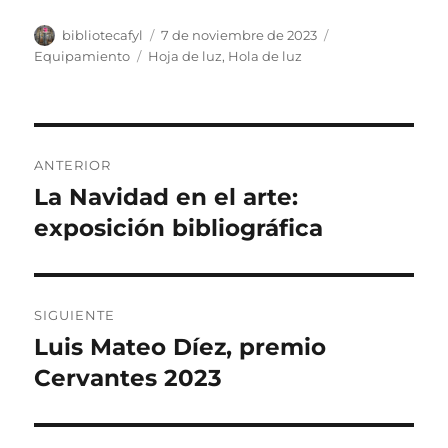
Autor
Publicado
Categorías
bibliotecafyl
7 de noviembre de 2023
el
Etiquetas
Equipamiento
Hoja de luz
,
Hola de luz
Navegación
ANTERIOR
de
La Navidad en el arte:
Entrada
anterior:
exposición bibliográfica
entradas
SIGUIENTE
Luis Mateo Díez, premio
Entrada
siguiente:
Cervantes 2023