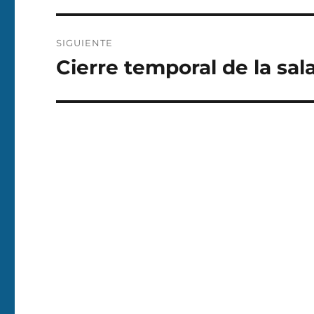
entradas
SIGUIENTE
Cierre temporal de la sala
Entrada
siguiente: