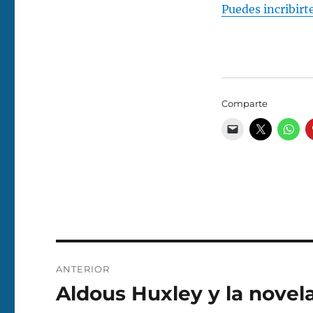
Puedes incribirt
Comparte
Navegación
ANTERIOR
de
Aldous Huxley y la novela
Entrada
anterior: