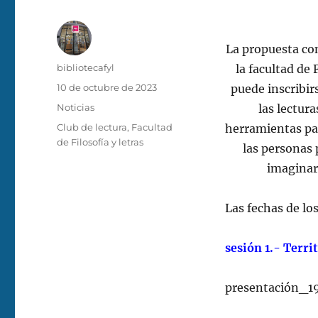
La propuesta con
Autor
bibliotecafyl
la facultad de 
Publicado
10 de octubre de 2023
puede inscribirs
el
Categorías
Noticias
las lectur
Etiquetas
Club de lectura
,
Facultad
herramientas para
de Filosofía y letras
las personas 
imaginar
Las fechas de lo
sesión 1.- Terr
presentación_19