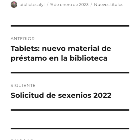
Autor
Publicado
Categorías
bibliotecafyl
9 de enero de 2023
Nuevos títulos
el
Navegación
ANTERIOR
de
Tablets: nuevo material de
Entrada
anterior:
préstamo en la biblioteca
entradas
SIGUIENTE
Solicitud de sexenios 2022
Entrada
siguiente: