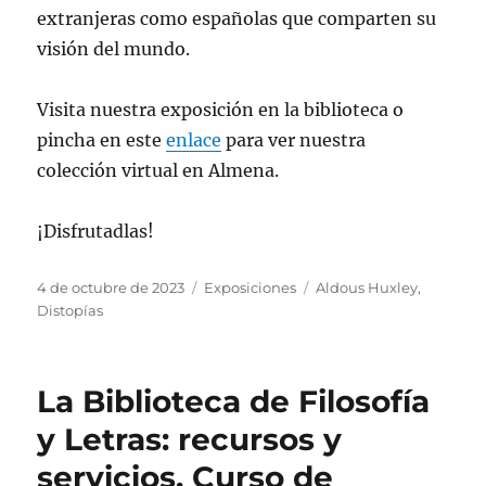
extranjeras como españolas que comparten su
visión del mundo.
Visita nuestra exposición en la biblioteca o
pincha en este
enlace
para ver nuestra
colección virtual en Almena.
¡Disfrutadlas!
Publicado
Categorías
Etiquetas
4 de octubre de 2023
Exposiciones
Aldous Huxley
,
el
Distopías
La Biblioteca de Filosofía
y Letras: recursos y
servicios. Curso de