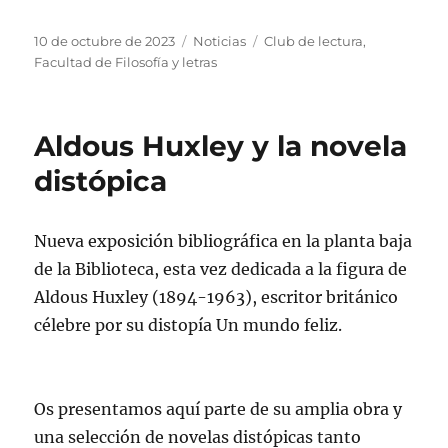
Publicado
Categorías
Etiquetas
10 de octubre de 2023
Noticias
Club de lectura
,
el
Facultad de Filosofía y letras
Aldous Huxley y la novela
distópica
Nueva exposición bibliográfica en la planta baja
de la Biblioteca, esta vez dedicada a la figura de
Aldous Huxley (1894-1963), escritor británico
célebre por su distopía Un mundo feliz.
Os presentamos aquí parte de su amplia obra y
una selección de novelas distópicas tanto