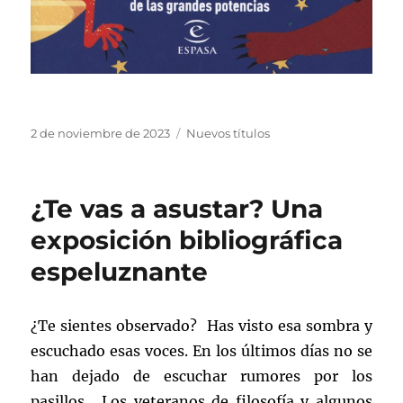
Publicado
Categorías
2 de noviembre de 2023
Nuevos títulos
el
¿Te vas a asustar? Una
exposición bibliográfica
espeluznante
¿Te sientes observado? Has visto esa sombra y
escuchado esas voces. En los últimos días no se
han dejado de escuchar rumores por los
pasillos. Los veteranos de filosofía y algunos