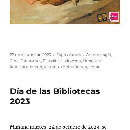
Publicado
Categorías
Etiquetas
27 de octubre de 2023
Exposiciones
Antropología
,
el
Cine
,
Fantasmas
,
Filosofía
,
Halloween
,
Literatura
fantástica
,
Miedo
,
Misterio
,
Pánico
,
Teatro
,
Terror
Día de las Bibliotecas
2023
Mañana martes, 24 de octubre de 2023, se