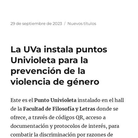
Publicado
Categorías
29 de septiembre de 2023
Nuevos títulos
el
La UVa instala puntos
Univioleta para la
prevención de la
violencia de género
Este es el
Punto Univioleta
instalado en el hall
de la
Facultad de Filosofía y Letras
donde se
ofrece, a través de códigos QR, acceso a
documentación y protocolos de interés, para
combatir la discriminación por razones de