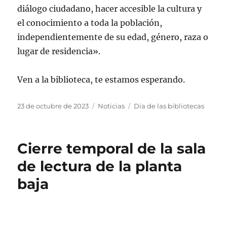
diálogo ciudadano, hacer accesible la cultura y
el conocimiento a toda la población,
independientemente de su edad, género, raza o
lugar de residencia».
Ven a la biblioteca, te estamos esperando.
Publicado
Categorías
Etiquetas
23 de octubre de 2023
Noticias
Dia de las bibliotecas
el
Cierre temporal de la sala
de lectura de la planta
baja