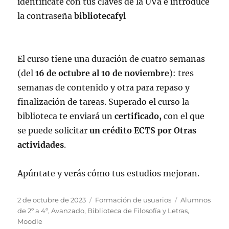
identifícate con tus claves de la UVa e introduce
la contraseña
bibliotecafyl
El curso tiene una duración de cuatro semanas
(del
16 de octubre al 10 de noviembre
): tres
semanas de contenido y otra para repaso y
finalización de tareas. Superado el curso la
biblioteca te enviará un
certificado,
con el que
se puede solicitar
un crédito ECTS por Otras
actividades
.
Apúntate y verás cómo tus estudios mejoran.
Publicado
Categorías
Etiquetas
2 de octubre de 2023
Formación de usuarios
Alumnos
el
de 2º a 4º
,
Avanzado
,
Biblioteca de Filosofía y Letras
,
Moodle